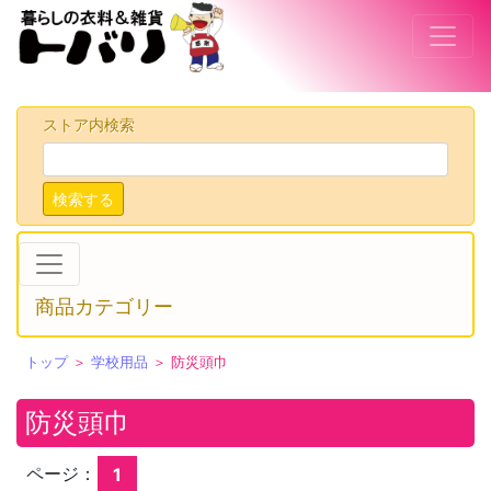
ストア内検索
検索する
商品カテゴリー
トップ
＞
学校用品
＞ 防災頭巾
防災頭巾
ページ：
1