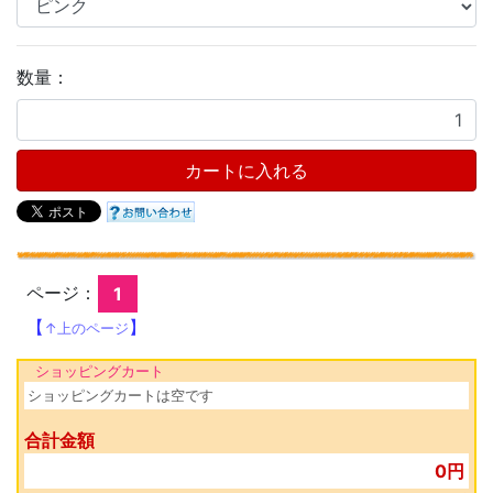
数量：
カートに入れる
ページ：
1
【
】
↑上のページ
ショッピングカート
ショッピングカートは空です
合計金額
0円