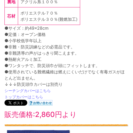
裏地
アクリル系１００％
ポリエステル７０％
芯材
ポリエステル３０％(難燃加工)
●サイズ：約49×28cm
●定価：オープン価格
●小学校低学年以上
●非難・防災訓練などの必需品です。
●非難誘導の声がはっきり聞こえます。
●熱耐火アルミ加工
●ワンタッチで、防災頭巾が頭にフィットします。
●使用されている難燃繊維は燃えにくいだけでなく有毒ガスがほ
とんど出ません。
↓↓↓防災頭巾カバーは別売り
シーチングカバーはこちら
トップカバーはこちら
販売価格:2,860円より