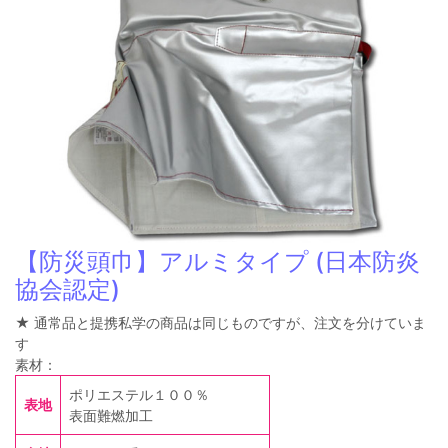
【防災頭巾】アルミタイプ (日本防炎
協会認定)
★ 通常品と提携私学の商品は同じものですが、注文を分けていま
す
素材：
ポリエステル１００％
表地
表面難燃加工