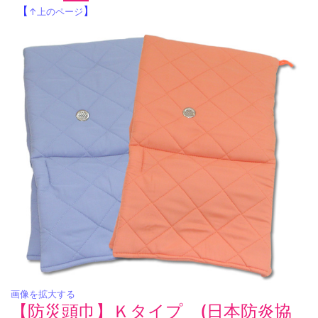
【
】
↑上のページ
画像を拡大する
【防災頭巾】Ｋタイプ (日本防炎協