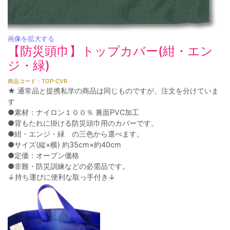
画像を拡大する
【防災頭巾】トップカバー(紺・エン
ジ・緑)
商品コード：TOP-CVR
★ 通常品と提携私学の商品は同じものですが、注文を分けていま
す
●素材：ナイロン１００％ 裏面PVC加工
●背もたれに掛ける防災頭巾用のカバーです。
●紺・エンジ・緑 の三色から選べます。
●サイズ(縦×横) 約35cm×約40cm
●定価：オープン価格
●非難・防災訓練などの必需品です。
↓持ち運びに便利な取っ手付き↓