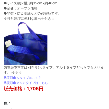
●サイズ(縦×横) 約35cm×約40cm
●定価：オープン価格
●非難・防災訓練などの必需品です。
↓持ち運びに便利な取っ手付き↓
防災頭巾本体は別売り(Ｋタイプ、アルミタイプどちらでも入りま
す。)↓↓↓
防災頭巾Ｋタイプはこちら
防災頭巾アルミタイプはこちら
販売価格：1,705円
色：