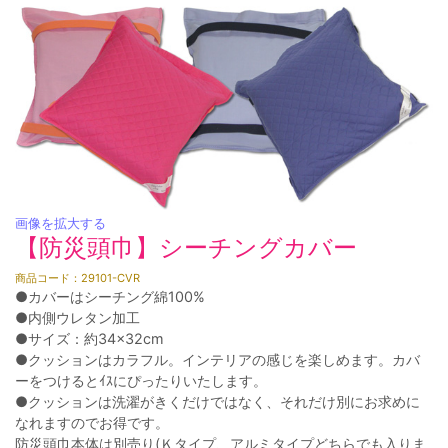
画像を拡大する
【防災頭巾】シーチングカバー
商品コード：29101-CVR
●カバーはシーチング綿100%
●内側ウレタン加工
●サイズ：約34×32cm
●クッションはカラフル。インテリアの感じを楽しめます。カバ
ーをつけるとｲｽにぴったりいたします。
●クッションは洗濯がきくだけではなく、それだけ別にお求めに
なれますのでお得です。
防災頭巾本体は別売り(Ｋタイプ、アルミタイプどちらでも入りま