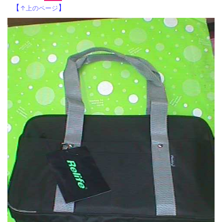
【
】
↑上のページ