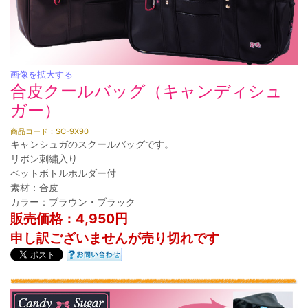
画像を拡大する
合皮クールバッグ（キャンディシュ
ガー）
商品コード：SC-9X90
キャンシュガのスクールバッグです。
リボン刺繍入り
ペットボトルホルダー付
素材：合皮
カラー：ブラウン・ブラック
販売価格：4,950円
申し訳ございませんが売り切れです