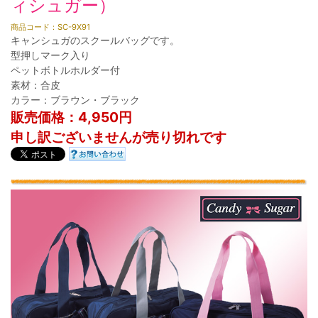
ィシュガー）
商品コード：SC-9X91
キャンシュガのスクールバッグです。
型押しマーク入り
ペットボトルホルダー付
素材：合皮
カラー：ブラウン・ブラック
販売価格：4,950円
申し訳ございませんが売り切れです