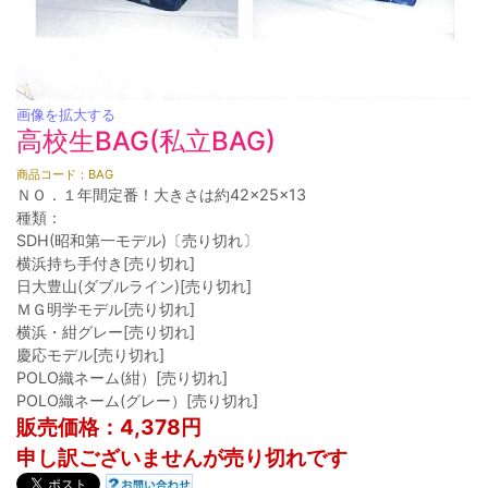
画像を拡大する
高校生BAG(私立BAG)
商品コード：BAG
ＮＯ．１年間定番！大きさは約42×25×13
種類：
SDH(昭和第一モデル)〔売り切れ〕
横浜持ち手付き[売り切れ]
日大豊山(ダブルライン)[売り切れ]
ＭＧ明学モデル[売り切れ]
横浜・紺グレー[売り切れ]
慶応モデル[売り切れ]
POLO織ネーム(紺）[売り切れ]
POLO織ネーム(グレー）[売り切れ]
販売価格：4,378円
申し訳ございませんが売り切れです