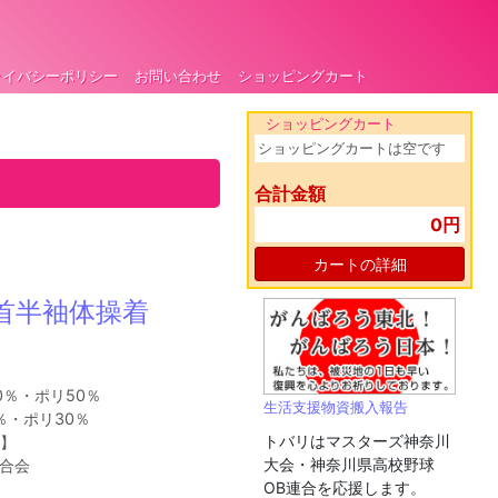
ライバシーポリシー
お問い合わせ
ショッピングカート
ショッピングカート
ショッピングカートは空です
合計金額
0円
カートの詳細
首半袖体操着
0％・ポリ50％
生活支援物資搬入報告
・ポリ30％
トバリはマスターズ神奈川
】
大会・神奈川県高校野球
合会
OB連合を応援します。
ら