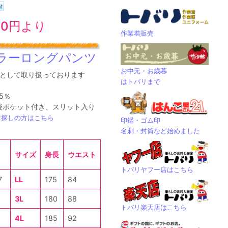
90円より
作業着販売
ラーロングパンツ
お中元・お歳暮
として取り扱っております
はトバリまで
5％
 後ポケット付き、スリット入り
お探しの方はこちら
印鑑・ゴム印
名刺・封筒など始めました
サイズ
身長
ウエスト
トバリヤフー店はこちら
7
LL
175
84
3L
180
88
トバリ楽天店はこちら
4L
185
92