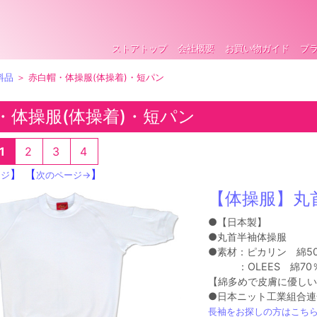
ストアトップ
会社概要
お買い物ガイド
プ
料品
＞ 赤白帽・体操服(体操着)・短パン
・体操服(体操着)・短パン
2
3
4
1
】 【
】
ージ
次のページ→
【体操服】丸
●【日本製】
●丸首半袖体操服
●素材：ピカリン 綿5
：OLEES 綿70％
【綿多めで皮膚に優しい
●日本ニット工業組合連
長袖をお探しの方はこち