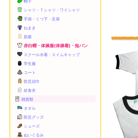
帽子
シャツ・Ｔシャツ・ワイシャツ
手袋・くつ下・足袋
ねまき
肌着
赤白帽・体操服(体操着)・短パン
スクール水着・スイムキャップ
学生服
コート
防災頭巾
給食衣
雑貨類
タオル
防災グッズ
シューズ
ぬいぐるみ