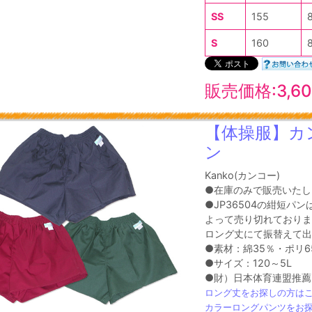
SS
155
S
160
販売価格:3,6
【体操服】カ
ン
Kanko(カンコー)
●在庫のみで販売いたし
●JP36504の紺短パンは
よって売り切れておりま
ロング丈にて振替えて
●素材：綿35％・ポリ6
●サイズ：120～5L
●財）日本体育連盟推薦
ロング丈をお探しの方は
カラーロングパンツをお