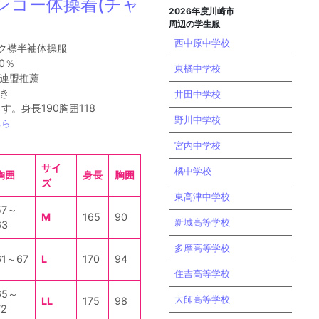
ンコー体操着(チャ
2026年度川崎市
周辺の学生服
西中原中学校
ック襟半袖体操服
0％
東橘中学校
連盟推薦
き
井田中学校
す。身長190胸囲118
野川中学校
ちら
宮内中学校
サイ
橘中学校
胸囲
身長
胸囲
ズ
東高津中学校
57～
M
165
90
新城高等学校
63
多摩高等学校
61～67
L
170
94
住吉高等学校
65～
大師高等学校
LL
175
98
72