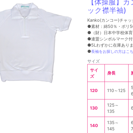
【体操服】カ
ック襟半袖)
Kanko(カンコー)チャ
●素材：綿50％・ポリ5
●（財）日本中学校体育
●連盟シンボルマーク付
●5Lわずかに在庫ありま
●
長袖をお探しの方はこ
サイズ
サイ
身長
ズ
120
110～125
125～
130
135
135～
140
145