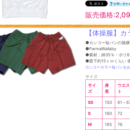
販売価格:2,0
【体操服】カ
●カンコー短パンの後継
●ParmaWallaby
●素材：綿35％・ポリ6
●股下約15ｃｍくらい
カンコーカラー短パンを
サイズ
サイ
身
ウエス
ズ
長
ト
SS
150
61～6
S
160
72
M
165
76