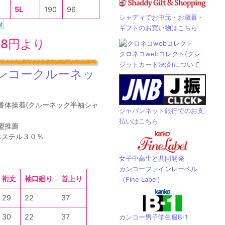
5L
190
96
シャディでお中元・お歳暮・
ギフトのお買い物はこちら
08円より
クロネコwebコレクト(クレ
ジットカード決済)について
ンコークルーネッ
の定番体操着(クルーネック半袖シャ
ジャパンネット銀行でのお支
払いはこちら
盟推薦
エステル３０％
女子中高生と共同開発
カンコーファインレーベル
裄丈
袖口廻り
首上り
（Fine Label)
29
22
37
30
22
37
カンコー男子学生服B-1