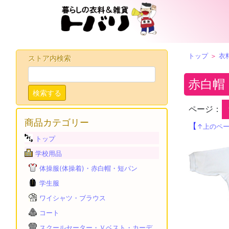
トップ
＞
衣
ストア内検索
赤白帽
検索する
ページ：
商品カテゴリー
【
↑上のペ
トップ
学校用品
体操服(体操着)・赤白帽・短パン
学生服
ワイシャツ・ブラウス
コート
スクールセーター・Ｖベスト・カーデ