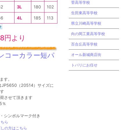
菅高等学校
82
3L
180
102
生田東高等学校
86
4L
185
113
県立川崎高等学校
向の岡工業高等学校
08円より
百合丘高等学校
ンコーカラー短パ
オール新城商店街
トバリにお任せ
ます。
JP5650（20514）サイズに
す
出荷させて頂きます
5％
・シンボルマーク付き
こちら
探しの方はこちら