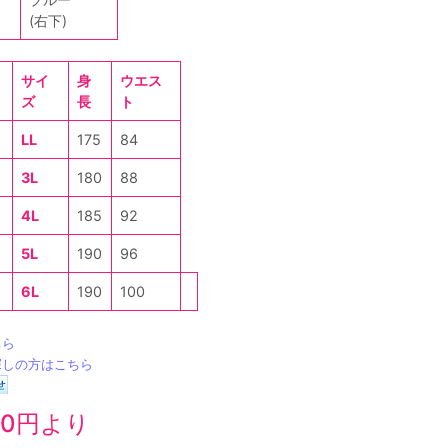
(右下)
サイ
身
ウエス
ズ
長
ト
LL
175
84
3L
180
88
4L
185
92
5L
190
96
6L
190
100
ちら
探しの方はこちら
80円より