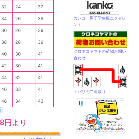
32
24
37
カンコー男子学生服エクセレ
34
26
39
ント
36
26
39
38
28
39
クロネコヤマトの荷物お問い
40
30
41
合わせ
42
30
41
44
32
41
46
33
41
トバリの二角取り
48
34
43
28円より