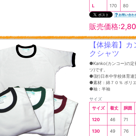
L
170
80
販売価格:2,8
【体操着】カ
クシャツ
●Kanko(カンコー)
ツ)です。
●(財)日本中学校体育連
●素材：綿７０％ ポリ
●袖：半袖
サイズ
サイズ
着丈
胴囲
120
46
71
130
49
76