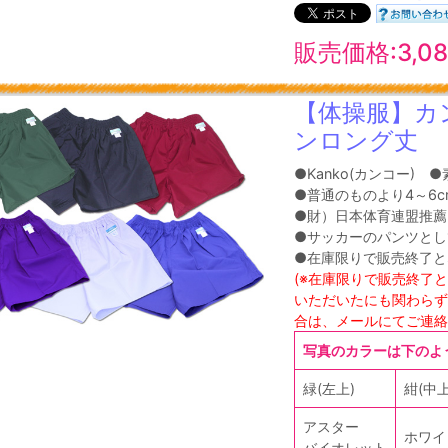
販売価格:3,0
【体操服】カ
ンロング丈
●Kanko(カンコー)
●普通のものより4～6c
●財）日本体育連盟推薦
●サッカーのパンツとし
●在庫限りで販売終了と
(※在庫限りで販売終了
いただいたにも関わらず
合は、メールにてご連絡
写真のカラーは下のよ
緑(左上)
紺(中上
アスター
ホワイ
バイオレット