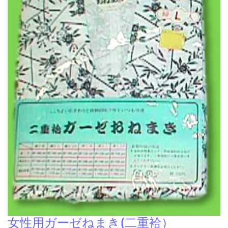
女性用ガーゼねまき(二重袷）