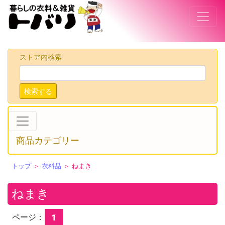
ストア内検索
検索する
商品カテゴリー
トップ
＞
衣料品
＞ ねまき
ねまき
ページ：
1