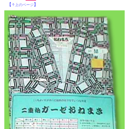
【
】
↑上のページ