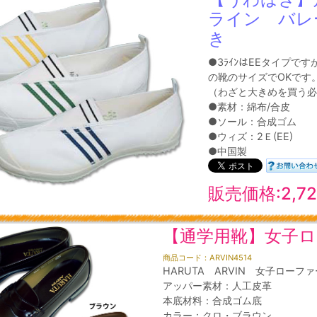
ライン バレ
き
●3ﾗｲﾝはEEタイプで
の靴のサイズでOKです
（わざと大きめを買う必
●素材：綿布/合皮
●ソール：合成ゴム
●ウィズ：2Ｅ(EE)
●中国製
販売価格:2,7
【通学用靴】女子ロー
商品コード：ARVIN4514
HARUTA ARVIN 女子ローファ
アッパー素材：人工皮革
本底材料：合成ゴム底
カラー：クロ・ブラウン