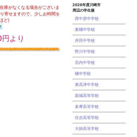
2026年度川崎市
め在庫がなくなる場合がございま
周辺の学生服
り寄せますので、少しお時間を
西中原中学校
ほど)
東橘中学校
50円より
井田中学校
野川中学校
宮内中学校
橘中学校
東高津中学校
新城高等学校
多摩高等学校
住吉高等学校
大師高等学校