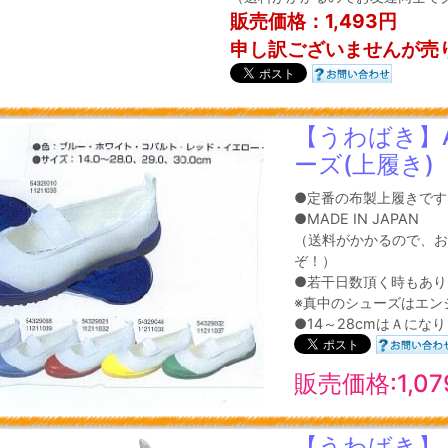
販売価格：1,493円
申し訳ございませんが売
【うわばき】A
ーズ(上履き)
●定番の布製上履きです
●MADE IN JAPAN
（送料がかかるので、お
ぞ！）
●若干日数頂く時もあり
※真中のシューズはエン
●14～28cmはＡにな
販売価格:1,0
【うわばき】