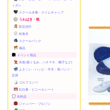
ィガン
スクール水着・スイムキャップ
うわばき・靴
防災頭巾
給食衣
スクールバック
備品
イベント用品
衣装(着ぐるみ、ハチマキ、帽子など)
よさこい・ハッピ・半天・祭パンツ・
足袋
ゴルフコンペ
紅白幕・ビニールシート
衣料品
ジャンパー・ブルゾン