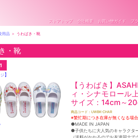
ストアトップ
会社概要
お買い物ガイド
プ
校用品
＞ うわばき・靴
き・靴
1
】
ージ
【うわばき】ASA
ィ・シナモロール
サイズ：14cm～20
商品コード：UWBK-CHAR
※繁忙期につき在庫が無くなる場
る
●MADE IN JAPAN
●子供たちに大人気のキャラクタ
（送料がかかるのでお友達同士で