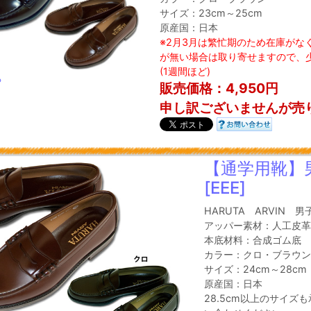
サイズ：23cm～25cm
原産国：日本
※2月3月は繁忙期のため在庫がな
が無い場合は取り寄せますので、
(1週間ほど)
る
販売価格：4,950円
申し訳ございませんが売
【通学用靴】
[EEE]
HARUTA ARVIN 
アッパー素材：人工皮革
本底材料：合成ゴム底
カラー：クロ・ブラウン
サイズ：24cm～28cm
原産国：日本
28.5cm以上のサイズ