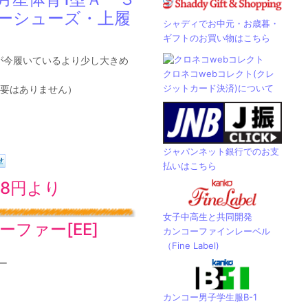
ーシューズ・上履
シャディでお中元・お歳暮・
ギフトのお買い物はこちら
すが今履いているより少し大きめ
クロネコwebコレクト(クレ
。
ジットカード決済)について
要はありません）
ジャパンネット銀行でのお支
払いはこちら
28円より
女子中高生と共同開発
ファー[EE]
カンコーファインレーベル
（Fine Label)
ー
カンコー男子学生服B-1