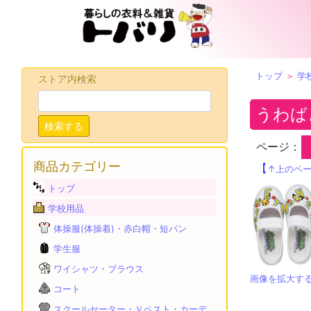
トップ
＞
学
ストア内検索
うわば
検索する
ページ：
商品カテゴリー
【
↑上のペ
トップ
学校用品
体操服(体操着)・赤白帽・短パン
学生服
ワイシャツ・ブラウス
画像を拡大す
コート
スクールセーター・Ｖベスト・カーデ