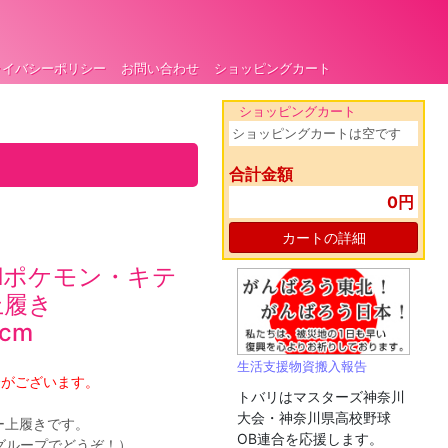
ライバシーポリシー
お問い合わせ
ショッピングカート
ショッピングカート
ショッピングカートは空です
合計金額
0円
カートの詳細
HIポケモン・キテ
上履き
cm
生活支援物資搬入報告
合がございます。
トバリはマスターズ神奈川
大会・神奈川県高校野球
ー上履きです。
OB連合を応援します。
グループでどうぞ！）