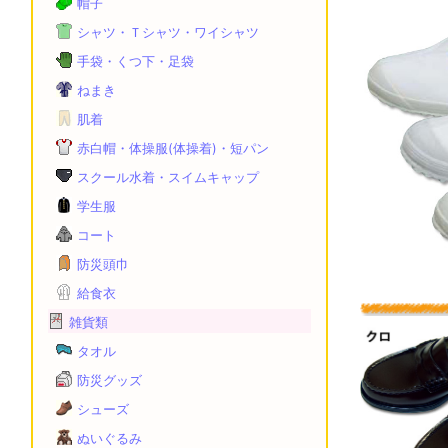
帽子
シャツ・Ｔシャツ・ワイシャツ
手袋・くつ下・足袋
ねまき
肌着
赤白帽・体操服(体操着)・短パン
スクール水着・スイムキャップ
学生服
コート
防災頭巾
給食衣
雑貨類
タオル
防災グッズ
シューズ
ぬいぐるみ