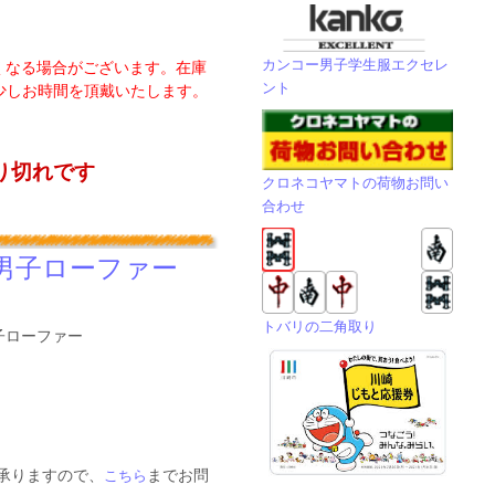
カンコー男子学生服エクセレ
くなる場合がございます。在庫
ント
少しお時間を頂戴いたします。
り切れです
クロネコヤマトの荷物お問い
合わせ
男子ローファー
トバリの二角取り
男子ローファー
も承りますので、
までお問
こちら