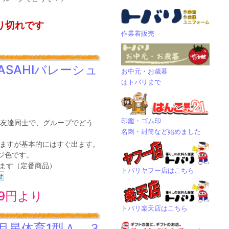
り切れです
作業着販売
SAHIバレーシュ
お中元・お歳暮
はトバリまで
印鑑・ゴム印
友達同士で、グループでどう
名刺・封筒など始めました
ますが基本的にはすぐ出ます。
ジ色です。
ります（定番商品）
トバリヤフー店はこちら
79円より
トバリ楽天店はこちら
月星体育1型Ａ ３