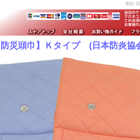
通販|【防災
【防災頭巾】Ｋタイプ (日本防炎協会