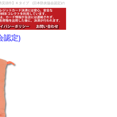
頭巾】Ｋタイプ (日本防炎協会認定)の販売
認定)