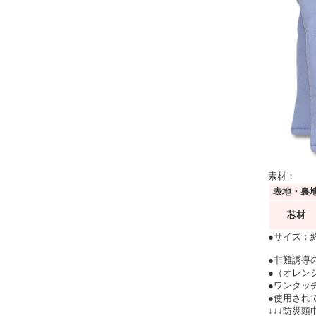
素材：
表地・裏
芯材
●サイズ：約
●非難誘導
●（オレン
●ワンタッ
●使用され
↓↓↓防災