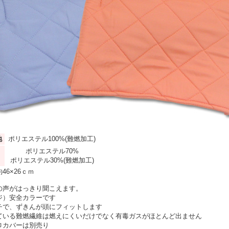
地
ポリエステル100%(難燃加工)
ポリエステル70%
ポリエステル30%(難燃加工)
46×26ｃｍ
の声がはっきり聞こえます。
ジ）安全カラーです
チで、ずきんが頭にフィットします
ている難燃繊維は燃えにくいだけでなく有毒ガスがほとんど出ません
頭巾カバーは別売り