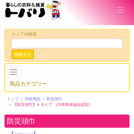
ストア内検索
検索する
商品カテゴリー
トップ
＞
学校用品
＞
防災頭巾
＞ 【防災頭巾】Ｋタイプ (日本防炎協会認定)
防災頭巾
【
】