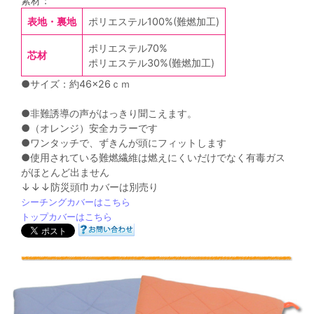
素材：
表地・裏地
ポリエステル100%(難燃加工)
ポリエステル70%
芯材
ポリエステル30%(難燃加工)
●サイズ：約46×26ｃｍ
●非難誘導の声がはっきり聞こえます。
●（オレンジ）安全カラーです
●ワンタッチで、ずきんが頭にフィットします
●使用されている難燃繊維は燃えにくいだけでなく有毒ガス
がほとんど出ません
↓↓↓防災頭巾カバーは別売り
シーチングカバーはこちら
トップカバーはこちら