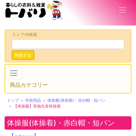
ストア内検索
検索する
商品カテゴリー
トップ
＞
学校用品
＞
体操服(体操着)・赤白帽・短パン
＞ 【体操服】長袖丸首体操着
体操服(体操着)・赤白帽・短パン
【
】