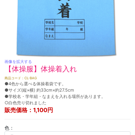
画像を拡大する
【体操服】体操着入れ
商品コード：CL-BAG
●4色から選べる体操着袋です。
●サイズ(縦×横) 約33cm×約27.5cm
●学校名・学年組・なまえを入れる場所があります。
○白色売り切れました
販売価格：1,100円
色：