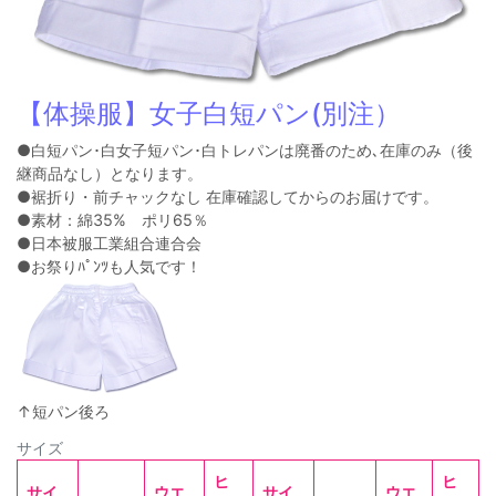
【体操服】女子白短パン(別注）
●白短パン･白女子短パン･白トレパンは廃番のため､在庫のみ（後
継商品なし）となります。
●裾折り・前チャックなし 在庫確認してからのお届けです。
●素材：綿35% ポリ65％
●日本被服工業組合連合会
●お祭りﾊﾟﾝﾂも人気です！
↑短パン後ろ
サイズ
ヒ
ヒ
サイ
ウエ
サイ
ウエ