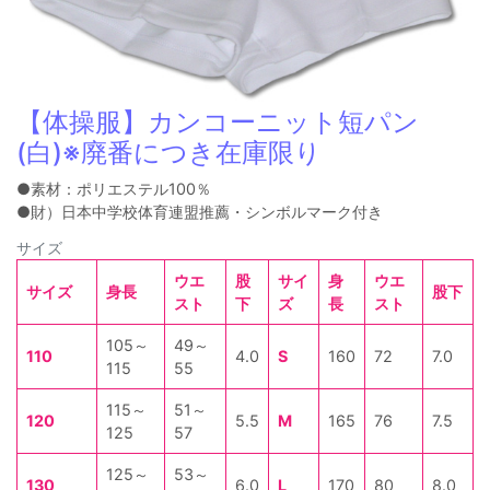
【体操服】カンコーニット短パン
(白)※廃番につき在庫限り
●素材：ポリエステル100％
●財）日本中学校体育連盟推薦・シンボルマーク付き
サイズ
ウエ
股
サイ
身
ウエ
サイズ
身長
股下
スト
下
ズ
長
スト
105～
49～
110
4.0
S
160
72
7.0
115
55
115～
51～
120
5.5
M
165
76
7.5
125
57
125～
53～
130
6.0
L
170
80
8.0