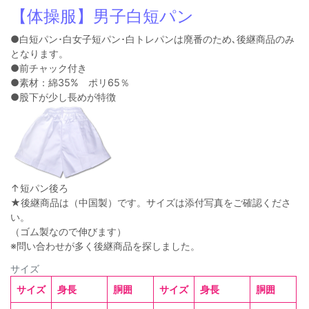
【体操服】男子白短パン
●白短パン･白女子短パン･白トレパンは廃番のため､後継商品のみ
となります。
●前チャック付き
●素材：綿35% ポリ65％
●股下が少し長めが特徴
↑短パン後ろ
★後継商品は（中国製）です。サイズは添付写真をご確認くださ
い。
（ゴム製なので伸びます）
※問い合わせが多く後継商品を探しました。
サイズ
サイズ
身長
胴囲
サイズ
身長
胴囲