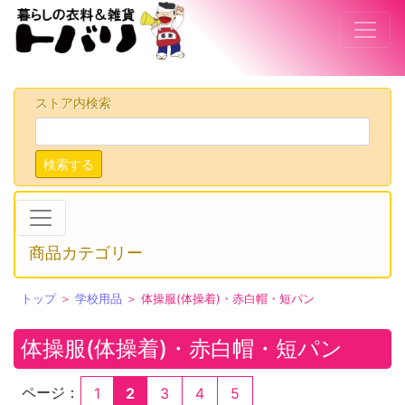
ストア内検索
検索する
商品カテゴリー
トップ
＞
学校用品
＞ 体操服(体操着)・赤白帽・短パン
体操服(体操着)・赤白帽・短パン
ページ：
1
3
4
5
2