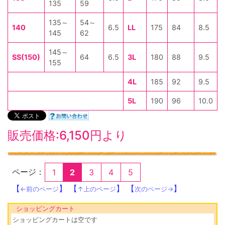
135
59
135～
54～
140
6.5
LL
175
84
8.5
145
62
145～
SS(150)
64
6.5
3L
180
88
9.5
155
4L
185
92
9.5
5L
190
96
10.0
販売価格:6,150円より
ページ：
1
3
4
5
2
【
】 【
】 【
】
←前のページ
↑上のページ
次のページ→
ショッピングカート
ショッピングカートは空です