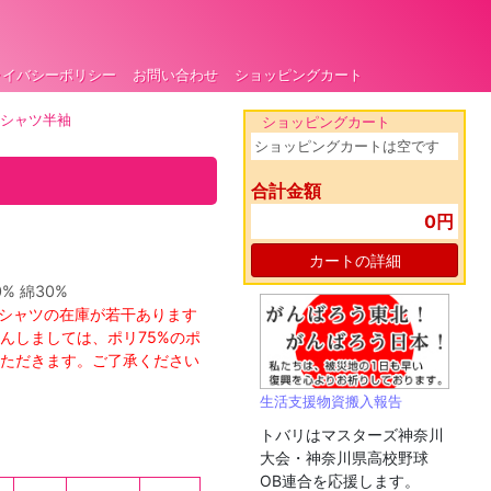
ライバシーポリシー
お問い合わせ
ショッピングカート
ロシャツ半袖
ショッピングカート
ショッピングカートは空です
合計金額
0円
カートの詳細
% 綿30%
ロシャツの在庫が若干あります
んしましては、ポリ75%のポ
ただきます。ご了承ください
生活支援物資搬入報告
トバリはマスターズ神奈川
大会・神奈川県高校野球
OB連合を応援します。