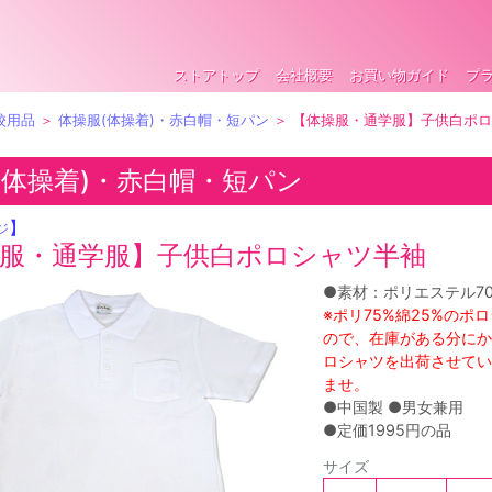
ストアトップ
会社概要
お買い物ガイド
プ
校用品
＞
体操服(体操着)・赤白帽・短パン
＞ 【体操服・通学服】子供白ポ
(体操着)・赤白帽・短パン
】
ジ
服・通学服】子供白ポロシャツ半袖
●素材：ポリエステル70
※ポリ75%綿25%のポ
ので、在庫がある分にか
ロシャツを出荷させてい
ませ。
●中国製 ●男女兼用
●定価1995円の品
サイズ