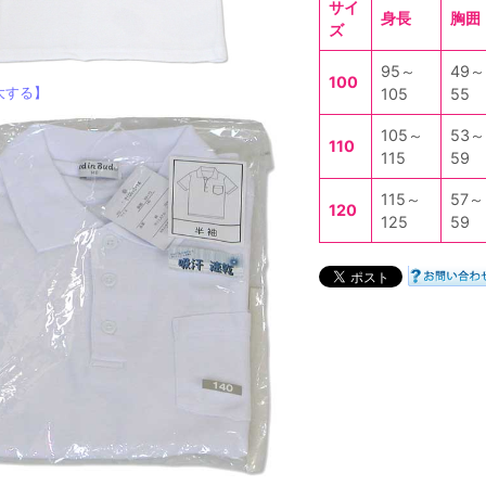
サイ
身長
胸囲
ズ
95～
49～
100
大する】
105
55
105～
53～
110
115
59
115～
57～
120
125
59