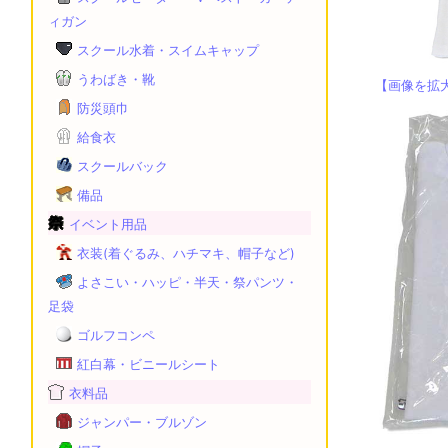
ィガン
スクール水着・スイムキャップ
うわばき・靴
【画像を拡
防災頭巾
給食衣
スクールバック
備品
イベント用品
衣装(着ぐるみ、ハチマキ、帽子など)
よさこい・ハッピ・半天・祭パンツ・
足袋
ゴルフコンペ
紅白幕・ビニールシート
衣料品
ジャンパー・ブルゾン