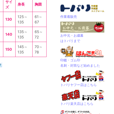
サイ
身長
胸囲
ズ
作業着販売
125～
61～
130
135
67
135～
65～
140
お中元・お歳暮
135
72
はトバリまで
145～
70～
150
135
78
印鑑・ゴム印
名刺・封筒など始めました
トバリヤフー店はこちら
トバリ楽天店はこちら