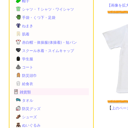
帽子
【画像を拡
シャツ・Ｔシャツ・ワイシャツ
手袋・くつ下・足袋
ねまき
肌着
赤白帽・体操服(体操着)・短パン
スクール水着・スイムキャップ
学生服
コート
防災頭巾
給食衣
雑貨類
タオル
【
上のペー
防災グッズ
シューズ
ぬいぐるみ