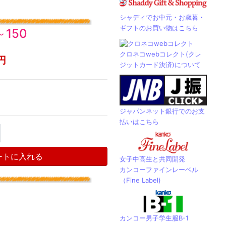
シャディでお中元・お歳暮・
ギフトのお買い物はこちら
150
クロネコwebコレクト(クレ
円
ジットカード決済)について
ジャパンネット銀行でのお支
払いはこちら
ートに入れる
女子中高生と共同開発
カンコーファインレーベル
（Fine Label)
カンコー男子学生服B-1