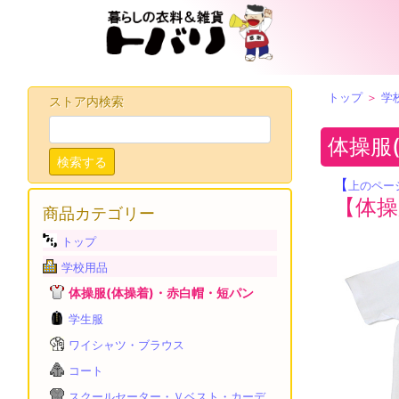
トップ
＞
学
ストア内検索
体操服
検索する
【
上のペー
【体操
商品カテゴリー
トップ
学校用品
体操服(体操着)・赤白帽・短パン
学生服
ワイシャツ・ブラウス
コート
スクールセーター・Ｖベスト・カーデ