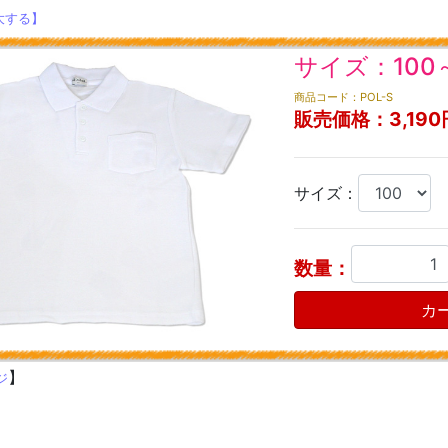
大する】
サイズ：100～
商品コード：POL-S
販売価格：
3,190
サイズ：
数量：
カ
】
ジ