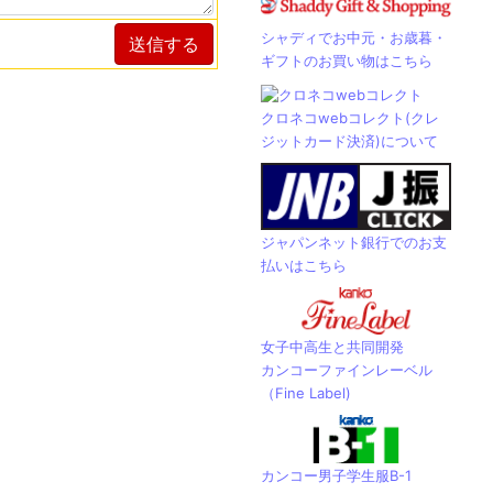
シャディでお中元・お歳暮・
送信する
ギフトのお買い物はこちら
クロネコwebコレクト(クレ
ジットカード決済)について
ジャパンネット銀行でのお支
払いはこちら
女子中高生と共同開発
カンコーファインレーベル
（Fine Label)
カンコー男子学生服B-1