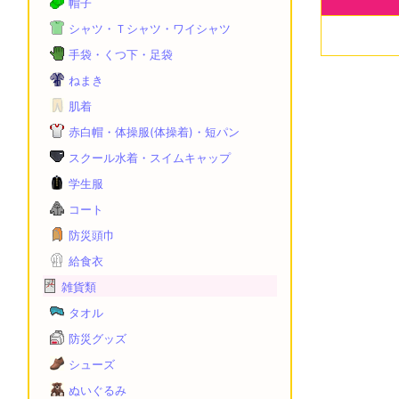
帽子
シャツ・Ｔシャツ・ワイシャツ
手袋・くつ下・足袋
ねまき
肌着
赤白帽・体操服(体操着)・短パン
スクール水着・スイムキャップ
学生服
コート
防災頭巾
給食衣
雑貨類
タオル
防災グッズ
シューズ
ぬいぐるみ