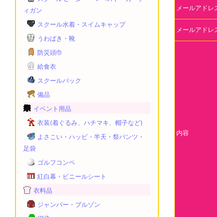
メールアドレ
ィガン
スクール水着・スイムキャップ
メールアドレス
うわばき・靴
防災頭巾
給食衣
スクールバック
備品
イベント用品
衣装(着ぐるみ、ハチマキ、帽子など)
内容
よさこい・ハッピ・半天・祭パンツ・
足袋
ゴルフコンペ
紅白幕・ビニールシート
衣料品
ジャンパー・ブルゾン