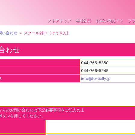
ストアトップ
会社概要
お買い物ガイド
プ
問い合わせ
＞ スクール雑巾（ぞうきん)
合わせ
044-766-5380
044-766-5245
ス
info@to-bally.jp
からのお問い合わせは下記必要事項をご記入の上
ボタンを押してください。