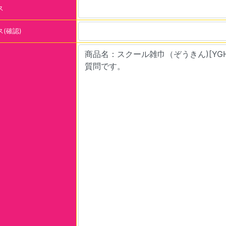
ス
(確認)