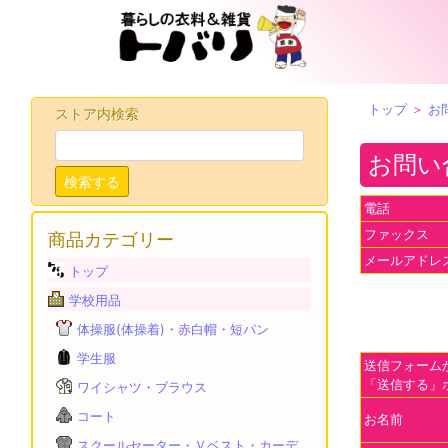
トップ
＞
お
ストア内検索
お問い
検索する
電話
ファックス
商品カテゴリー
メールアドレ
トップ
学校用品
体操服(体操着)・赤白帽・短パン
学生服
送信フォーム
「送信する」
ワイシャツ・ブラウス
コート
お名前
スクールセーター・Ｖベスト・カーデ