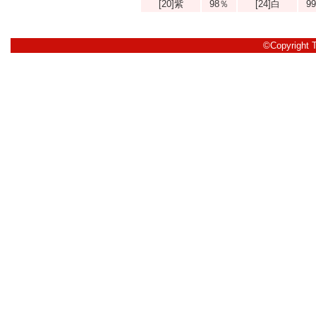
[20]紫
98％
[24]白
9
©Copyright 