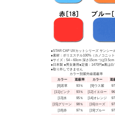
●STAR CAP UVカットシリーズ サンシー
●素材：ポリエステル100%（カノコニッ
●サイズ：54～60cm 深さ15cm つば3.5cm
●日本製 ●男女兼用●定価：1470円●裏は
●取り外しできません
カラー別紫外線遮蔽率
カラー
遮蔽率
カラー
遮
[8]若草
93％
[9]ウス紫
9
[11]ピンク
93％
[12]イエロー
9
[13]水
95％
[14]オレンジ
9
[15]グリーン
98％
[16]ローズ
9
[18]赤
97％
[19]ブルー
9