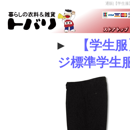
通販|【学生服】
▸
【学生服
ジ標準学生