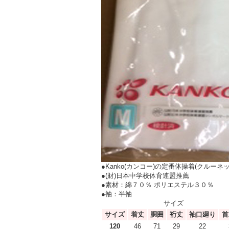
●Kanko(カンコー)の定番体操着(クルー
●(財)日本中学校体育連盟推薦
●素材：綿７０％ ポリエステル３０％
●袖：半袖
サイズ
サイズ
着丈
胴囲
裄丈
袖口廻り
首
120
46
71
29
22